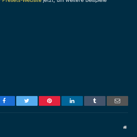
-Presets-Website
jetzt, um weitere Beispiele
Facebook
Twitter
Pinterest
LinkedIn
Tumblr
Email
Websi